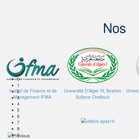
Nos
0
1
Institut de Finance et de
Université D'Alger III, Ibrahim
Univer
2
Management IFMA
Sultane Cheibout
3
4
5
6
7
8
9