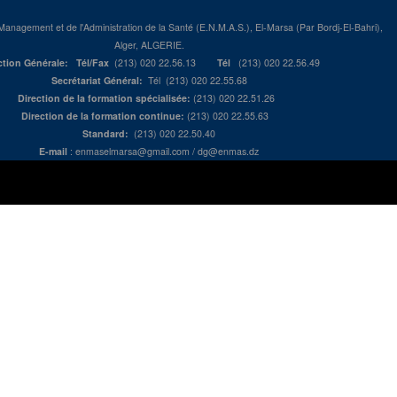
Management et de l'Administration de la Santé (E.N.M.A.S.), El-Marsa (Par Bordj-El-Bahri),
Alger, ALGERIE.
ction Générale:
Tél/Fax
(213) 020 22.56.13
Tél
(213) 020 22.56.49
Secrétariat Général:
Tél (213) 020 22.55.68
Direction de la formation spécialisée:
(213) 020 22.51.26
Direction de la formation continue:
(213) 020 22.55.63
Standard:
(213) 020 22.50.40
E-mail
:
enmaselmarsa@gmail.com
/
dg@enmas.dz