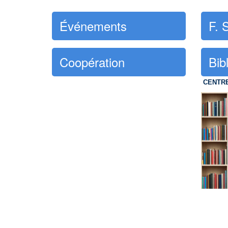
Événements
F. 
Coopération
Bib
CENTR