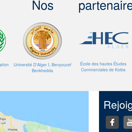
Nos
partenair
École des hautes Études
brahim
Université D'Alger I, Benyoucef
Commerciales de Koléa
Benkhedda
Rejoi