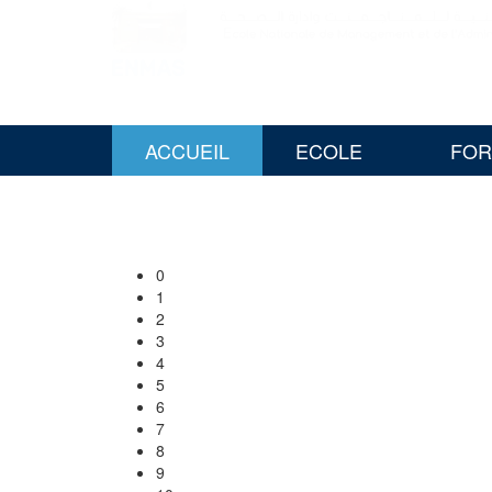
ACCUEIL
ECOLE
FOR
0
1
2
3
4
5
6
7
8
9